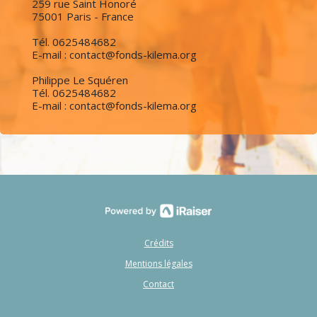
259 rue Saint Honoré
75001 Paris - France
Tél. 0625484682
E-mail : contact@fonds-kilema.org
Philippe Le Squéren
Tél. 0625484682
E-mail : contact@fonds-kilema.org
Crédits
Mentions légales
Contact